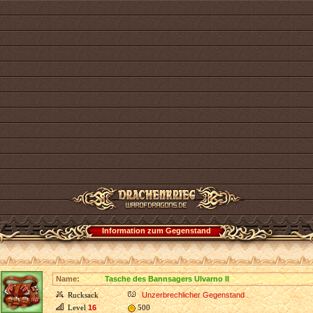
Information zum Gegenstand
Name:
Tasche des Bannsagers Ulvarno II
Rucksack
Unzerbrechlicher Gegenstand
Level
16
500