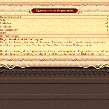
Eigenschaften des Gegenstandes
Geschicklichkeit
+8
Schutz
+8
Initiative
+8
Intuition
+8
Konzentration
+5
Wille
+5
Unterdrückung
+5
Gegenstand ist nicht übertragbar
Der große Ulvarno, einer der berühmtesten Zauberer von Feo, bewahrt seine magischen
Artefakte in genau so einer Tasche auf. Bietet Platz für bis zu
28
Gegenstände.
Bei Verbesserung des Gegenstandes bleiben alle magischen Eigenschaften erhalten.
Um die Tasche zu kaufen, benötigst du 3000 Reputationen des Ordens der Triade.