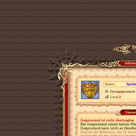
Inform
Name:
Spiel
Questgegenstände
Level
2
Eigens
Gegenstand ist nicht übertragbar
Der Gegenstand nimmt keinen Pla
Gegenstand kann nicht an Händler
Zeichen der Belohnung, das für beson
an Schulter mit den anderen Clanmitg