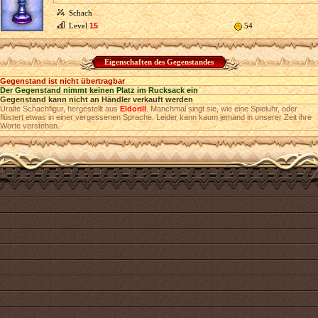
Schach
Level
15
54
Eigenschaften des Gegenstandes
Gegenstand ist nicht übertragbar
Der Gegenstand nimmt keinen Platz im Rucksack ein
Gegenstand kann nicht an Händler verkauft werden
Uralte Schachfigur, hergestellt aus
Eldorill
. Manchmal singt sie, wie eine Spieluhr, oder
flüstert etwas in einer vergessenen Sprache. Leider kann kaum jemand in unserer Zeit ihre
Worte verstehen.