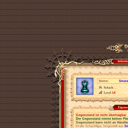
Inform
Name:
Smar
Schach
Level
14
Eigens
Gegenstand ist nicht übertragbar
Der Gegenstand nimmt keinen Pla
Gegenstand kann nicht an Händler
Uralte Schachfigur, hergestellt aus
S