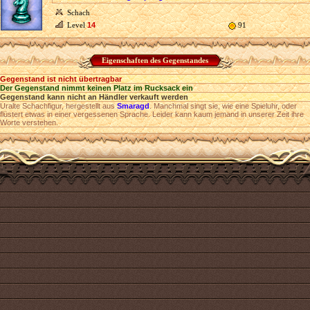
Schach
Level
14
91
Eigenschaften des Gegenstandes
Gegenstand ist nicht übertragbar
Der Gegenstand nimmt keinen Platz im Rucksack ein
Gegenstand kann nicht an Händler verkauft werden
Uralte Schachfigur, hergestellt aus
Smaragd
. Manchmal singt sie, wie eine Spieluhr, oder
flüstert etwas in einer vergessenen Sprache. Leider kann kaum jemand in unserer Zeit ihre
Worte verstehen.