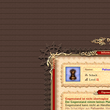
Inform
Name:
Palis
Schach
Level
11
Eigens
Gegenstand ist nicht übertragbar
Der Gegenstand nimmt keinen Pla
Gegenstand kann nicht an Händler
Alte Schachfigur aus
Palisander
. Man