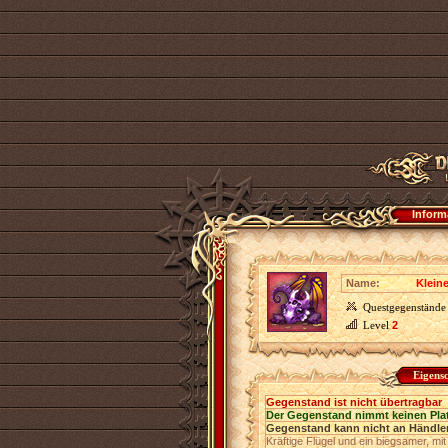
Inform
Name:
Klein
Questgegenstände
Level
2
Eigens
Gegenstand ist nicht übertragbar
Der Gegenstand nimmt keinen Pla
Gegenstand kann nicht an Händler
Kräftige Flügel und ein biegsamer, m