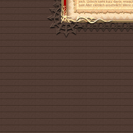
sich. Urtschi steht kurz davor, erwa
sein Alter ziemlich ansehnlich! Wenn d