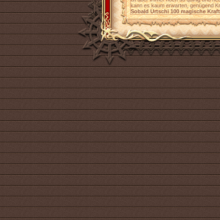
kann es kaum erwarten, genügend Kra
Sobald Urtschi 100 magische Kraft