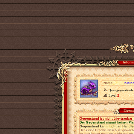
Inform
Name:
Klein
Questgegenstände
Level
2
Eigens
Gegenstand ist nicht übertragbar
Der Gegenstand nimmt keinen Pla
Gegenstand kann nicht an Händler
Der kleine Drache Urtschi ist gewac
ist aber immer noch so quirlig und ne