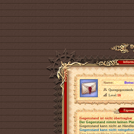
Inform
Name:
Botsc
Questgegenstände
Level
16
Eigens
Gegenstand ist nicht übertragbar
Der Gegenstand nimmt keinen Pla
Gegenstand kann nicht an Händler
Gegenstand kann nicht «eingefro
Eine handschriftliche Nachricht, deren