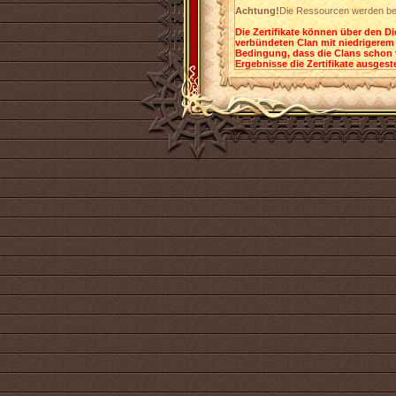
Achtung!
Die Ressourcen werden bei
Die Zertifikate können über den 
verbündeten Clan mit niedrigerem 
Bedingung, dass die Clans schon 
Ergebnisse die Zertifikate ausgest