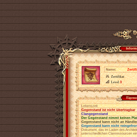
Inform
Name:
Zertif
Zertifikat
Level
3
Eigens
Lebenszeit
Gegenstand ist nicht übertragbar
Clangegenstand
Der Gegenstand nimmt keinen Pla
Gegenstand kann nicht an Händler
Gegenstand kann nicht «eingefro
Dokument, das im Laden des Archite
unterschiedlichen Clanressourcen ei