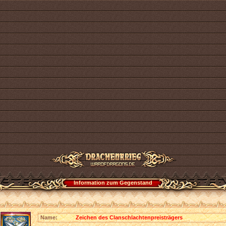
Information zum Gegenstand
Name:
Zeichen des Clanschlachtenpreisträgers