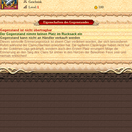
Geschenk
Level
1
100
Eigenschaften des Gegenstandes
Gegenstand ist nicht übertragbar
Der Gegenstand nimmt keinen Platz im Rucksack ein
Gegenstand kann nicht an Händler verkauft werden
Dieses wertvolle Erinnerungsstück ist einem Clan verliehen worden, der sich besonderen
Ruhm während der Clanschlachten erworben hat. Die tapferen Clankrieger haben nicht nur
in der Goldenen Liga gekämpft, sondern auch den Ersten Platz errungen! Möge die
Erinnerung an den Sieg des Clans für immer in den Herzen der Bewohner Feos sein und
niemals erlöschen!