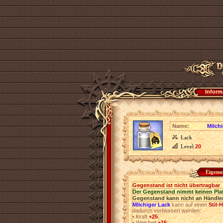
Inform
Name:
Milch
Lack
Level
20
Eigens
Gegenstand ist nicht übertragbar
Der Gegenstand nimmt keinen Pla
Gegenstand kann nicht an Händler
Milchiger Lack
kann auf einen
Stil-
dadurch verbessert werden:
•
Kraft
+25
;
•
Weisheit
+16
;