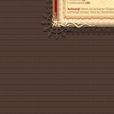
•
Lebenslevel
+34
;
Achtung!
Wenn ein lackierter Gegens
vorherige ersetzt. Wird bei Verwendu