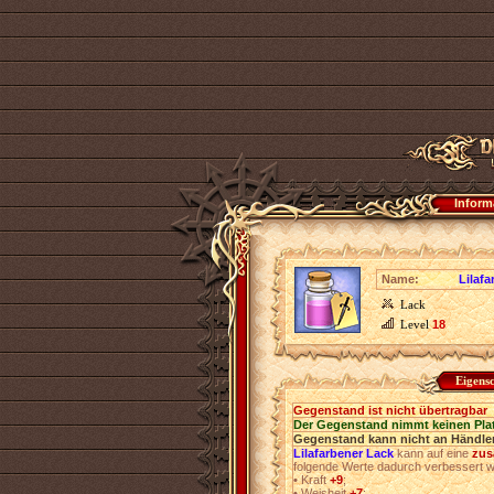
Inform
Name:
Lilaf
Lack
Level
18
Eigens
Gegenstand ist nicht übertragbar
Der Gegenstand nimmt keinen Pla
Gegenstand kann nicht an Händler
Lilafarbener Lack
kann auf eine
zus
folgende Werte dadurch verbessert 
•
Kraft
+9
;
•
Weisheit
+7
;