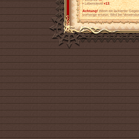
•
Lebenslevel
+13
;
Achtung!
Wenn ein lackierter Gegens
vorherige ersetzt. Wird bei Verwendu