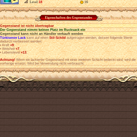
Level
18
16
Eigenschaften des Gegenstandes
Gegenstand ist nicht übertragbar
Der Gegenstand nimmt keinen Platz im Rucksack ein
Gegenstand kann nicht an Händler verkauft werden
Türkisener Lack
kann auf einen
Stil-Schild
aufgetragen werden, dessen folgende Werte
dadurch verbessert werden:
•
Kraft
+9
;
•
Weisheit
+7
;
•
Lebenslevel
+13
;
Achtung!
Wenn ein lackierter Gegenstand mit einer weiteren Schicht bedeckt wird, wird die
vorherige ersetzt. Wird bei Verwendung nicht verbraucht.