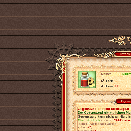
Inform
Name:
Glutr
Lack
Level
17
Eigens
Gegenstand ist nicht übertragbar
Der Gegenstand nimmt keinen Pla
Gegenstand kann nicht an Händler
Glutroter Lack
kann auf
Stil-Beins
dadurch verbessert werden:
•
Kraft
+7
;
•
Weisheit
+7
;