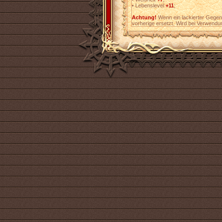
•
Lebenslevel
+11
;
Achtung!
Wenn ein lackierter Gegens
vorherige ersetzt. Wird bei Verwendu