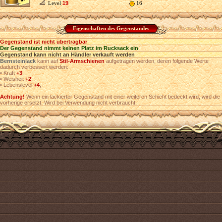
Level
19
16
Eigenschaften des Gegenstandes
Gegenstand ist nicht übertragbar
Der Gegenstand nimmt keinen Platz im Rucksack ein
Gegenstand kann nicht an Händler verkauft werden
Bernsteinlack
kann auf
Stil-Armschienen
aufgetragen werden, deren folgende Werte
dadurch verbessert werden:
•
Kraft
+3
;
•
Weisheit
+2
;
•
Lebenslevel
+4
;
Achtung!
Wenn ein lackierter Gegenstand mit einer weiteren Schicht bedeckt wird, wird die
vorherige ersetzt. Wird bei Verwendung nicht verbraucht.