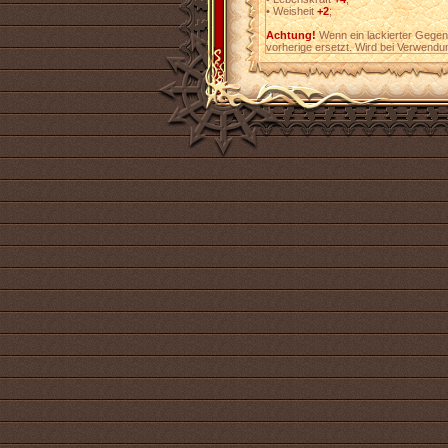
•
Weisheit
+2
;
Achtung!
Wenn ein lackierter Gegens
vorherige ersetzt. Wird bei Verwendu