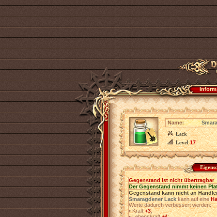
Inform
Name:
Smara
Lack
Level
17
Eigens
Gegenstand ist nicht übertragbar
Der Gegenstand nimmt keinen Pla
Gegenstand kann nicht an Händler
Smaragdener Lack
kann auf eine
Ha
Werte dadurch verbessert werden:
•
Kraft
+3
;
•
Lebenskraft
+4
;