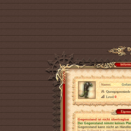
Inform
Name:
Gefan
Questgegenstände
Level
0
Eigens
Gegenstand ist nicht übertragbar
Der Gegenstand nimmt keinen Pla
Gegenstand kann nicht an Händler
In der Schlacht k.o. geschlagener Kr