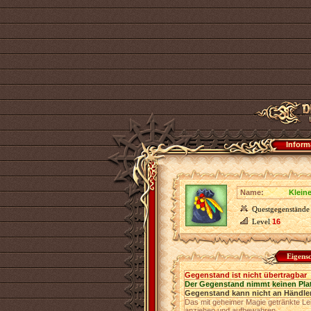
Inform
Name:
Klein
Questgegenstände
Level
16
Eigens
Gegenstand ist nicht übertragbar
Der Gegenstand nimmt keinen Pla
Gegenstand kann nicht an Händler
Das mit geheimer Magie getränkte Le
anziehen und aufbewahren.