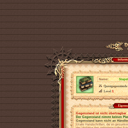
Inform
Name:
Stape
Questgegenstände
Level
1
Eigens
Gegenstand ist nicht übertragbar
Der Gegenstand nimmt keinen Pla
Gegenstand kann nicht an Händler
Uralte Handschriften, die im gesunke
der Vorfahre des geheimnisvollen Au