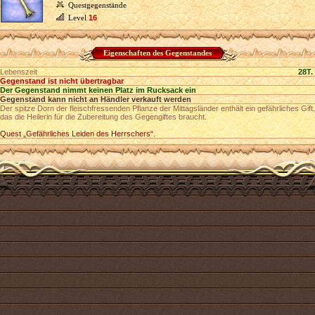
Questgegenstände
Level
16
Eigenschaften des Gegenstandes
Lebenszeit
28T.
Gegenstand ist nicht übertragbar
Der Gegenstand nimmt keinen Platz im Rucksack ein
Gegenstand kann nicht an Händler verkauft werden
Der spitze Dorn der fleischfressenden Pflanze der Mittagsländer enthält ein gefährliches Gift,
das die Heilerin für die Zubereitung des Gegengiftes braucht.
Quest „Gefährliches Leiden des Herrschers“.