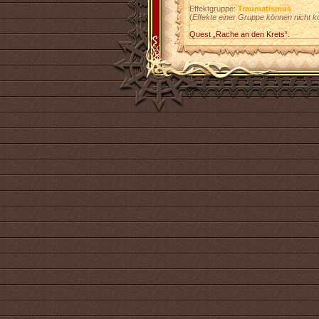
Effektgruppe:
Traumatismus
(
Effekte einer Gruppe können nicht k
Quest „Rache an den Krets“.