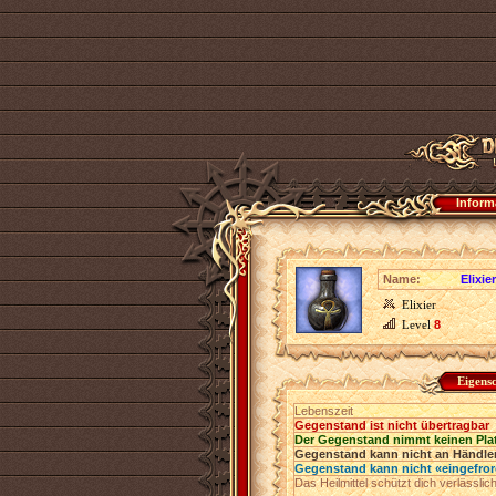
Inform
Name:
Elixi
Elixier
Level
8
Eigens
Lebenszeit
Gegenstand ist nicht übertragbar
Der Gegenstand nimmt keinen Pla
Gegenstand kann nicht an Händler
Gegenstand kann nicht «eingefro
Das Heilmittel schützt dich verlässlic