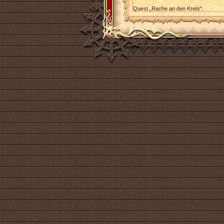
Quest „Rache an den Krets“.