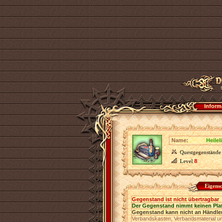
Inform
Name:
Heilel
Questgegenstände
Level
8
Eigens
Gegenstand ist nicht übertragbar
Der Gegenstand nimmt keinen Pla
Gegenstand kann nicht an Händler
Verbandskasten, Verbandsmaterial und 