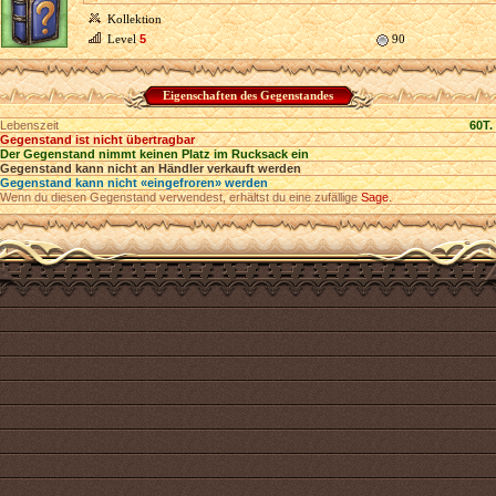
Kollektion
Level
5
90
Eigenschaften des Gegenstandes
Lebenszeit
60T.
Gegenstand ist nicht übertragbar
Der Gegenstand nimmt keinen Platz im Rucksack ein
Gegenstand kann nicht an Händler verkauft werden
Gegenstand kann nicht «eingefroren» werden
Wenn du diesen Gegenstand verwendest, erhältst du eine zufällige
Sage
.