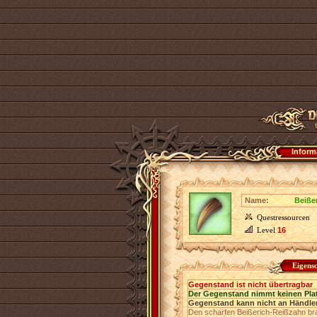
Inform
Name:
Beiße
Questressourcen
Level
16
Eigens
Gegenstand ist nicht übertragbar
Der Gegenstand nimmt keinen Pla
Gegenstand kann nicht an Händler
Den scharfen Beißerich-Reißzahn bra