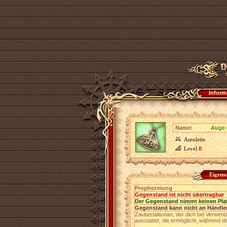
Inform
Name:
Auge 
Amulette
Level
0
Eigens
Prophezeiung
Gegenstand ist nicht übertragbar
Der Gegenstand nimmt keinen Pla
Gegenstand kann nicht an Händler
Zaubertalisman, der dich bei Verwe
ausstattet, die ermöglicht, während 