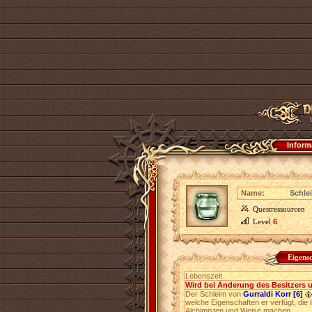
Inform
Name:
Schle
Questressourcen
Level
6
Eigens
Lebenszeit
Wird bei Änderung des Besitzers 
Der Schleim von
Gurraldi Korr [6]
welche Eigenschaften er verfügt, die
Alchimisten und Weise machen.