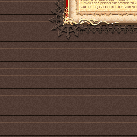
Um diesen Speichel einsammeln zu k
auf den Fej-Go-Inseln in der Alten Bib