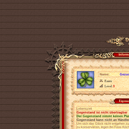
Inform
Name:
Gezuc
Essen
Level
3
Eigens
Lebenszeit
Gegenstand ist nicht übertragbar
Der Gegenstand nimmt keinen Pla
Gegenstand kann nicht an Händler
Um sich das Glück nicht entgehen zu
zu konservieren, legen ihn Feos Köch