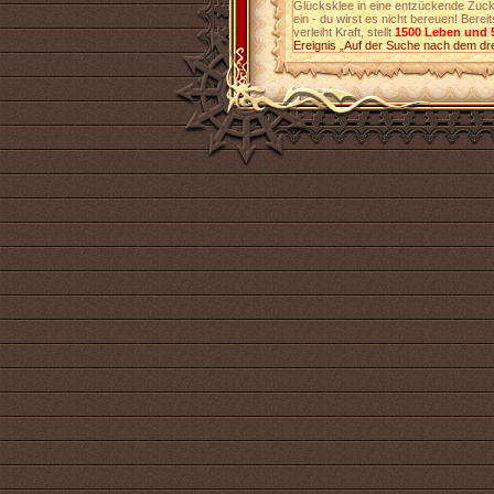
Glücksklee in eine entzückende Zucke
ein - du wirst es nicht bereuen! Berei
verleiht Kraft, stellt
1500 Leben und 
Ereignis „Auf der Suche nach dem dre