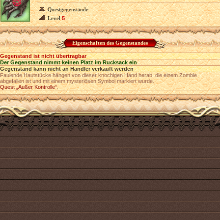
Questgegenstände
Level
5
Eigenschaften des Gegenstandes
Gegenstand ist nicht übertragbar
Der Gegenstand nimmt keinen Platz im Rucksack ein
Gegenstand kann nicht an Händler verkauft werden
Faulende Hautstücke hängen von dieser knochigen Hand herab, die einem Zombie
abgefallen ist und mit einem mysteriösen Symbol markiert wurde.
Quest „Außer Kontrolle“
.