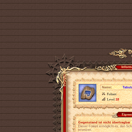
Inform
Name:
Tabul
Foliant
Level
18
Eigens
Gegenstand ist nicht übertragbar
Dieser Foliant ermöglicht es, den Sch
ersetzen.