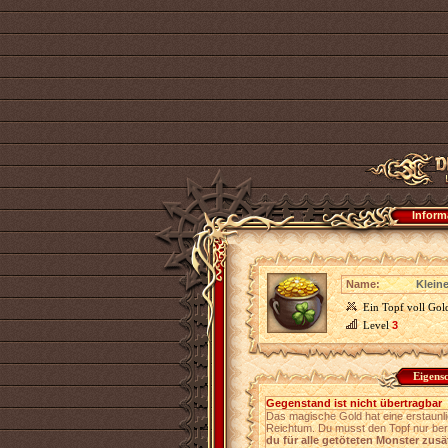
Inform
Name:
Kleine
Ein Topf voll Gol
Level
3
Eigens
Gegenstand ist nicht übertragbar
Das magische Gold hat eine erstaunli
Reichtum. Du musst den Topf nur be
du für alle getöteten Monster zus