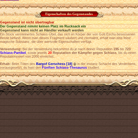
Eigenschaften des Gegenstandes
Gegenstand ist nicht übertragbar
Der Gegenstand nimmt keinen Platz im Rucksack ein
Gegenstand kann nicht an Händler verkauft werden
Ein Stück versteinertes Schiass-Übel, das sich im Körper der von Gott Eschu besessenen
Bestie befand. Wenn man dieses Fragment säubert und zermalmt, erhält man eine feine
magische Substanz, die über wertvolle Eigenschaften verfügt.
Verwendung:
Bei der Verwendung bekommst du je nach deiner Reputation
195
bis
723
Schiass-Partikel
, sowie jeweils
20
Reputation der Kämpfer gegen Schiass
, bis du einen
Reputationswert von 2000 erreichst.
Erhalt:
Beim Töten des
Bargof Gerschess [18]
in der Instanz Schacht des Verderbens,
vorausgesetzt, du hast den
Fünften Schiass-Thesaurus
studiert.