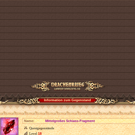
Information zum Gegenstand
Name:
Mittelgroßes Schiass-Fragment
Questgegenstände
Level
18