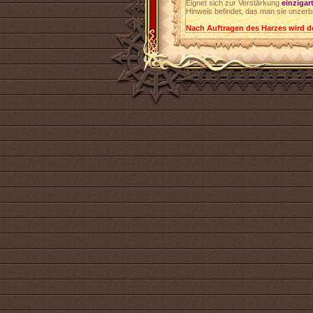
Eignet sich zur Verstärkung
einzigar
Hinweis befindet, das man sie unzer
Nach Auftragen des Harzes wird d