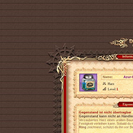
Inform
Name:
Azur-
Harz
Level
1
Eigens
Gegenstand ist nicht übertragbar
Gegenstand kann nicht an Händler
Verzaubertes Harz eines uralten Bau
Festigkeit verleihen kann. Sobald d
Ring
zeichnest, schützt du ihn vor 