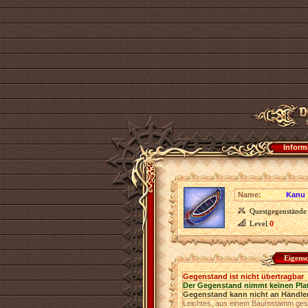
Inform
Name:
Kanu
Questgegenstände
Level
0
Eigens
Gegenstand ist nicht übertragbar
Der Gegenstand nimmt keinen Pla
Gegenstand kann nicht an Händler
Leichtes, aus einem Baumstamm gesch