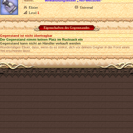
Name:
Verwandlungselixier „Yeti-Wettstreit“
Elixier
Universal
Level
1
Eigenschaften des Gegenstandes
Gegenstand ist nicht übertragbar
Der Gegenstand nimmt keinen Platz im Rucksack ein
Gegenstand kann nicht an Händler verkauft werden
Wundertätiges Elixier, dass, wenn du es trinkst, dich vor deinem Gegner in der Form eines
Yeti erscheinen lässt.