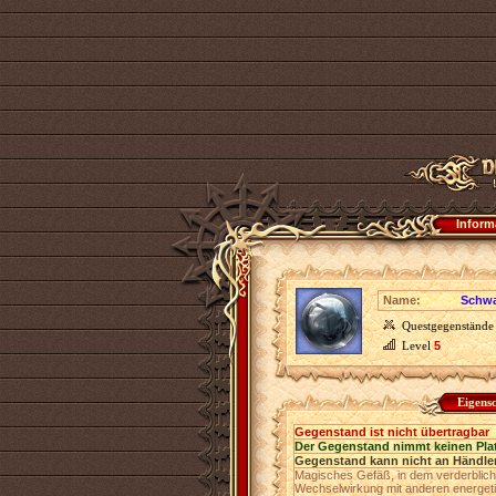
Inform
Name:
Schwa
Questgegenstände
Level
5
Eigens
Gegenstand ist nicht übertragbar
Der Gegenstand nimmt keinen Pla
Gegenstand kann nicht an Händler
Magisches Gefäß, in dem verderblich
Wechselwirkung mit anderen energeti