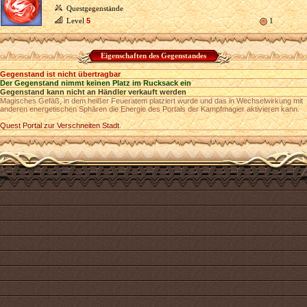
Questgegenstände
Level
5
1
Eigenschaften des Gegenstandes
Gegenstand ist nicht übertragbar
Der Gegenstand nimmt keinen Platz im Rucksack ein
Gegenstand kann nicht an Händler verkauft werden
Magisches Gefäß, in dem heißer Feueratem platziert wurde und das in Wechselwirkung mit
anderen energetischen Sphären die Energie des Portals der Kampfmagier aktivieren kann.
Quest Portal zur Verschneiten Stadt
.