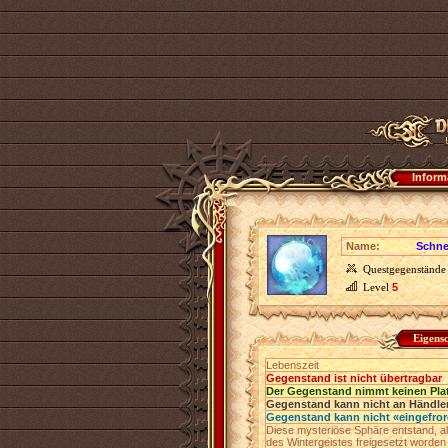
Inform
Name:
Schne
Questgegenstände
Level
5
Eigens
Lebenszeit
Gegenstand ist nicht übertragbar
Der Gegenstand nimmt keinen Pla
Gegenstand kann nicht an Händler
Gegenstand kann nicht «eingefro
Diese mysteriöse Sphäre entstand, al
des Wintergeistes freigesetzt worden 