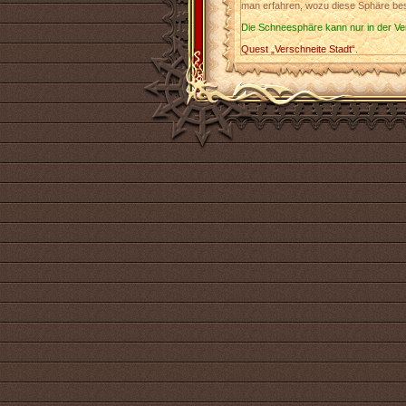
man erfahren, wozu diese Sphäre bes
Die Schneesphäre kann nur in der Ve
Quest „Verschneite Stadt“
.