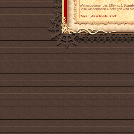
Wirkungsdauer des Effekts:
1 Stund
Beim wiederholten Auferlegen wird die
Quest „Verschneite Stadt“
.