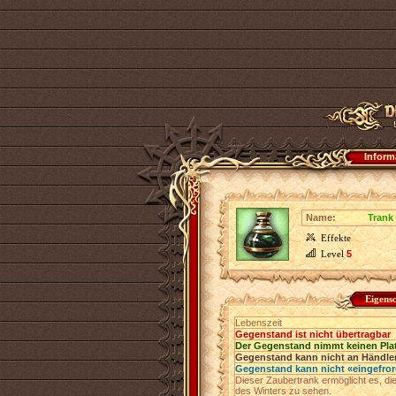
Inform
Name:
Trank
Effekte
Level
5
Eigens
Lebenszeit
Gegenstand ist nicht übertragbar
Der Gegenstand nimmt keinen Pla
Gegenstand kann nicht an Händler
Gegenstand kann nicht «eingefro
Dieser Zaubertrank ermöglicht es, die
des Winters zu sehen.