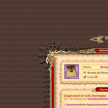
Inform
Name:
Rezep
Rezepte des Hexen
Level
15
Eigens
Gegenstand ist nicht übertragbar
Zur Herstellung der
Unzertrennlich
•
Unzertrennliche Nacktschnecken