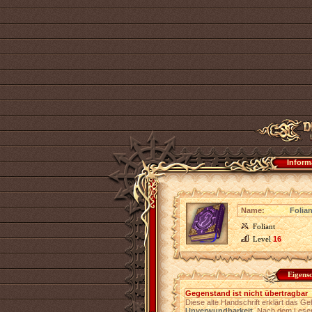
Inform
Name:
Folia
Foliant
Level
16
Eigens
Gegenstand ist nicht übertragbar
Diese alte Handschrift erklärt das 
Unverwundbarkeit
. Nach dem Lesen 