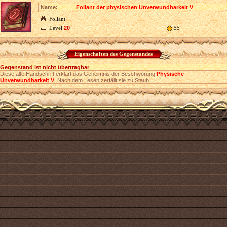
Name:
Foliant der physischen Unverwundbarkeit V
Foliant
Level
20
55
Eigenschaften des Gegenstandes
Gegenstand ist nicht übertragbar
Diese alte Handschrift erklärt das Geheimnis der Beschwörung
Physische
Unverwundbarkeit V
. Nach dem Lesen zerfällt sie zu Staub.