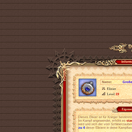
Inform
Name:
Große
Elixier
Level
19
Eigens
Dieses Elixier ist für Krieger bestimm
Im Kampf angewendet, erhöht es
sta
wird und sich der vom Schleierzaube
zu 4
dieser Elixiere in deine Kampft