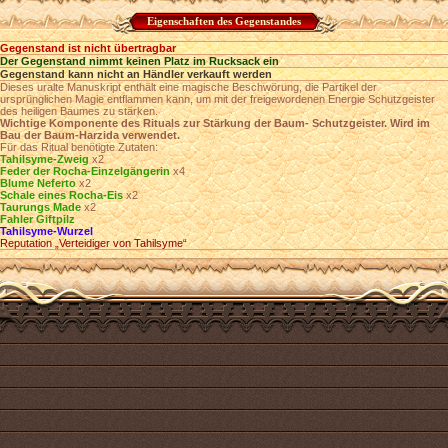
Eigenschaften des Gegenstandes
Gegenstand ist nicht übertragbar
Der Gegenstand nimmt keinen Platz im Rucksack ein
Gegenstand kann nicht an Händler verkauft werden
Dieses uralte Manuskript enthält eine magische Beschwörung, die Partikel der
ursprünglichen Magie entflammen kann, um mit der freigewordenen Energie Schutzgeister
des heiligen Baumes zu stärken.
Wichtige Komponente des Rituals zur Stärkung der Baum- Schutzgeister. Wird im
Bau der Baum-Harzida verwendet.
Für das Ritual benötigte Zutaten:
Tahilsyme-Zweig
х2
Feder der Rocha-Einzelgängerin
х4
Blume Neferto
х2
Schale eines Rocha-Eis
х2
Taurungs Made
х2
Fahler Giftpilz
Tahilsyme-Wurzel
Reputation „Verteidiger von Tahilsyme“