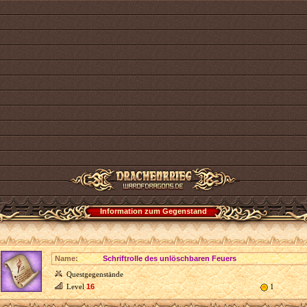
Information zum Gegenstand
Name:
Schriftrolle des unlöschbaren Feuers
Questgegenstände
Level
16
1