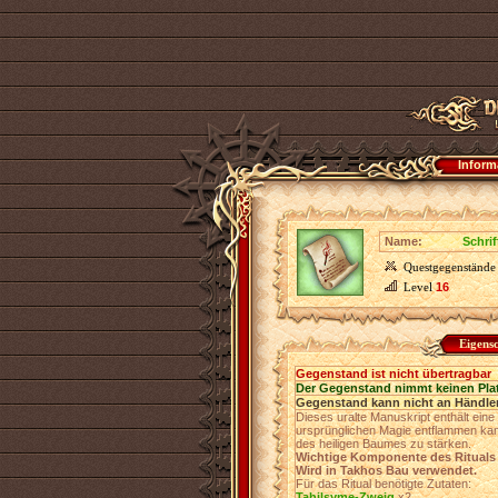
Inform
Name:
Schrif
Questgegenstände
Level
16
Eigens
Gegenstand ist nicht übertragbar
Der Gegenstand nimmt keinen Pla
Gegenstand kann nicht an Händler
Dieses uralte Manuskript enthält ein
ursprünglichen Magie entflammen kan
des heiligen Baumes zu stärken.
Wichtige Komponente des Rituals 
Wird in Takhos Bau verwendet.
Für das Ritual benötigte Zutaten:
Tahilsyme-Zweig
х2