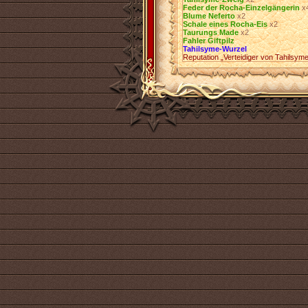
Feder der Rocha-Einzelgängerin
х
Blume Neferto
х2
Schale eines Rocha-Eis
х2
Taurungs Made
х2
Fahler Giftpilz
Tahilsyme-Wurzel
Reputation „Verteidiger von Tahilsym