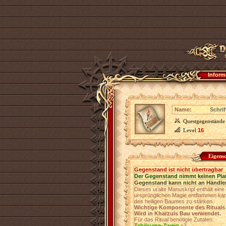
Inform
Name:
Schrif
Questgegenstände
Level
16
Eigens
Gegenstand ist nicht übertragbar
Der Gegenstand nimmt keinen Pla
Gegenstand kann nicht an Händler
Dieses uralte Manuskript enthält ein
ursprünglichen Magie entflammen kan
des heiligen Baumes zu stärken.
Wichtige Komponente des Rituals 
Wird in Kharzuls Bau verwendet.
Für das Ritual benötigte Zutaten:
Tahilsyme-Zweig
х2