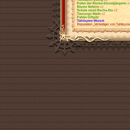
Feder der Rocha-Einzelgängerin
х
Blume Neferto
х2
Schale eines Rocha-Eis
х2
Taurungs Made
х2
Fahler Giftpilz
Tahilsyme-Wurzel
Reputation „Verteidiger von Tahilsym