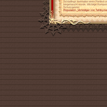
Schädlings beinhaltet einen Partikel 
eingehaucht wurde. Wichtige Kompone
Schutzgeister.
Reputation „Verteidiger von Tahilsym