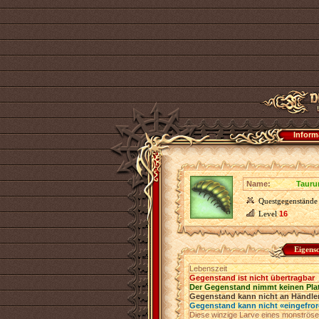
Inform
Name:
Tauru
Questgegenstände
Level
16
Eigens
Lebenszeit
Gegenstand ist nicht übertragbar
Der Gegenstand nimmt keinen Pla
Gegenstand kann nicht an Händler
Gegenstand kann nicht «eingefro
Diese winzige Larve eines monströse