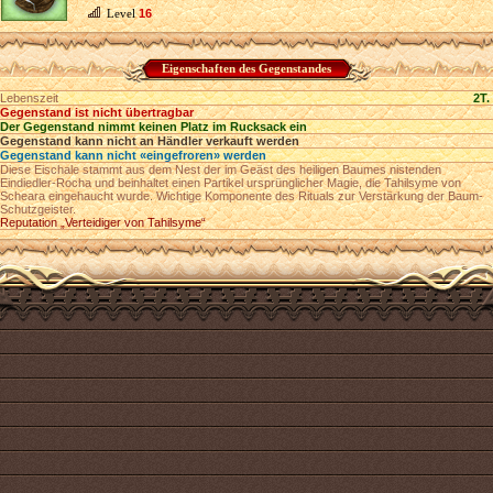
Level
16
Eigenschaften des Gegenstandes
Lebenszeit
2T.
Gegenstand ist nicht übertragbar
Der Gegenstand nimmt keinen Platz im Rucksack ein
Gegenstand kann nicht an Händler verkauft werden
Gegenstand kann nicht «eingefroren» werden
Diese Eischale stammt aus dem Nest der im Geäst des heiligen Baumes nistenden
Eindiedler-Rocha und beinhaltet einen Partikel ursprünglicher Magie, die Tahilsyme von
Scheara eingehaucht wurde. Wichtige Komponente des Rituals zur Verstärkung der Baum-
Schutzgeister.
Reputation „Verteidiger von Tahilsyme“