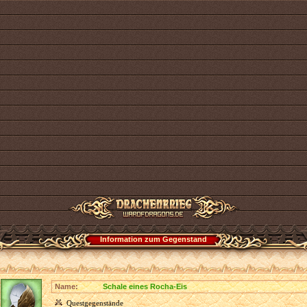
Information zum Gegenstand
Name:
Schale eines Rocha-Eis
Questgegenstände