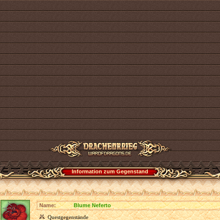
Information zum Gegenstand
Name:
Blume Neferto
Questgegenstände