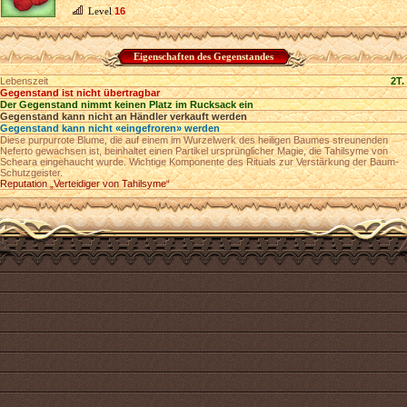
Level
16
Eigenschaften des Gegenstandes
Lebenszeit
2T.
Gegenstand ist nicht übertragbar
Der Gegenstand nimmt keinen Platz im Rucksack ein
Gegenstand kann nicht an Händler verkauft werden
Gegenstand kann nicht «eingefroren» werden
Diese purpurrote Blume, die auf einem im Wurzelwerk des heiligen Baumes streunenden
Neferto gewachsen ist, beinhaltet einen Partikel ursprünglicher Magie, die Tahilsyme von
Scheara eingehaucht wurde. Wichtige Komponente des Rituals zur Verstärkung der Baum-
Schutzgeister.
Reputation „Verteidiger von Tahilsyme“