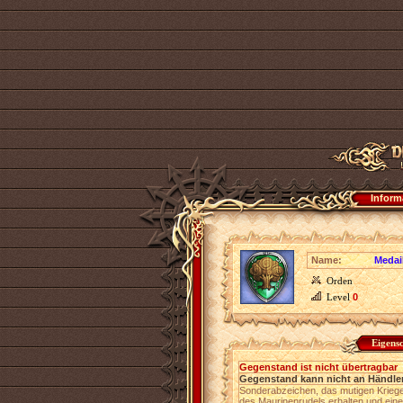
Inform
Name:
Medai
Orden
Level
0
Eigens
Gegenstand ist nicht übertragbar
Gegenstand kann nicht an Händler
Sonderabzeichen, das mutigen Krieger
des Maurinenrudels erhalten und ein